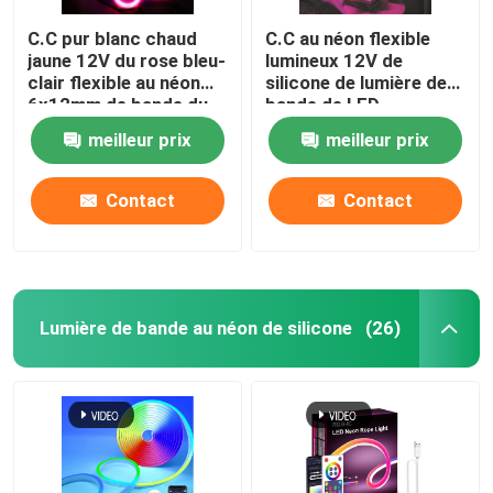
C.C pur blanc chaud
C.C au néon flexible
jaune 12V du rose bleu-
lumineux 12V de
clair flexible au néon
silicone de lumière de
6x12mm de bande du
bande de LED
silicone 9W
imperméabilisent
meilleur prix
meilleur prix
décoratif
Contact
Contact
Lumière de bande au néon de silicone
(26)