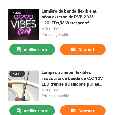
Lumière de bande flexible au
néon externe de RVB 2835
120LEDs/M Waterproof
MOQ：1M
Prix：negotiable
meilleur prix
Contact
Lampes au néon flexibles
raccourci de bande de C.C 12V
LED d'unité du silicone pur au
néon LED de la lumière 9W
MOQ：1M
6X12MM
Prix：negotiable
meilleur prix
Contact