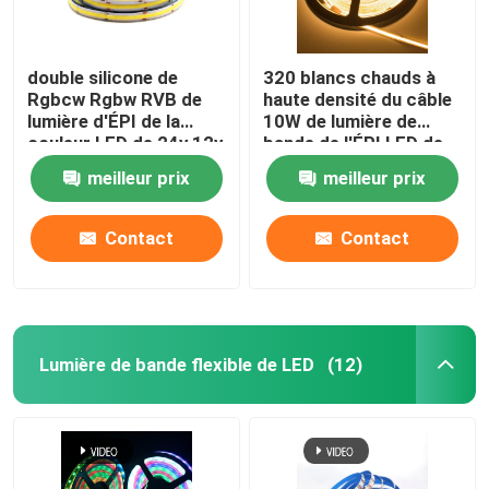
double silicone de
320 blancs chauds à
Rgbcw Rgbw RVB de
haute densité du câble
lumière d'ÉPI de la
10W de lumière de
couleur LED de 24v 12v
bande de l'ÉPI LED de
5v 8W 10W accessible
Led/M Flexible 24V
meilleur prix
meilleur prix
Contact
Contact
Lumière de bande flexible de LED
(12)