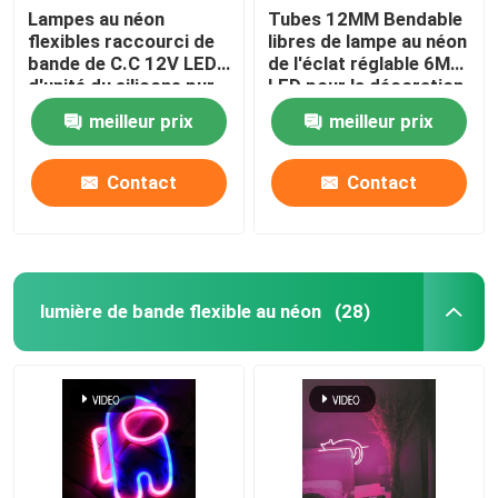
Lampes au néon
Tubes 12MM Bendable
flexibles raccourci de
libres de lampe au néon
Alimentation d'énergie de module de LED
bande de C.C 12V LED
de l'éclat réglable 6MM
d'unité du silicone pur
LED pour la décoration
au néon LED de la
intérieure
Accessoires de capteur de LED
meilleur prix
meilleur prix
lumière 9W 6X12MM
Contact
Contact
Lumière à néon LED extérieure
lumière de bande flexible au néon
(28)