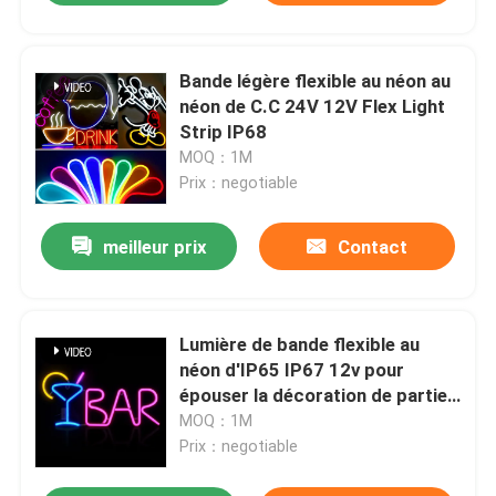
Bande légère flexible au néon au
néon de C.C 24V 12V Flex Light
Strip IP68
MOQ：1M
Prix：negotiable
meilleur prix
Contact
Lumière de bande flexible au
néon d'IP65 IP67 12v pour
épouser la décoration de partie
de barre
MOQ：1M
Prix：negotiable