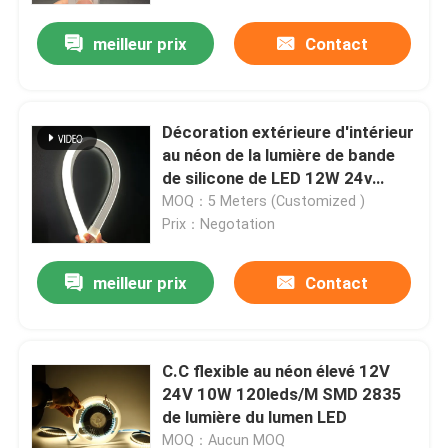
meilleur prix
Contact
Décoration extérieure d'intérieur
au néon de la lumière de bande
de silicone de LED 12W 24v
3000K 4000K
MOQ：5 Meters (Customized )
Prix：Negotation
meilleur prix
Contact
Aperçu
C.C flexible au néon élevé 12V
Produits
24V 10W 120leds/M SMD 2835
de lumière du lumen LED
Vidéos
MOQ：Aucun MOQ