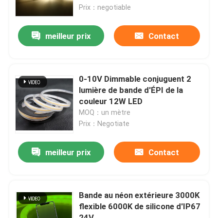
Prix：negotiable
A propos de nous
meilleur prix
Contact
Visite d'usine
0-10V Dimmable conjuguent 2
Contrôle de la qualité
lumière de bande d'ÉPI de la
couleur 12W LED
MOQ：un mètre
Contact
Prix：Negotiate
nouvelles
meilleur prix
Contact
Demande de soumission
Bande au néon extérieure 3000K
flexible 6000K de silicone d'IP67
Lumière de bande au néon de LED
24V