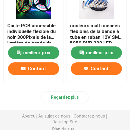
Carte PCB accessible
couleurs multi menées
individuelle flexible du
flexibles de la bande à
noir 300Pixels de la
tube en ruban 12V SMD
lumière de bande de
5050 RVB 300 LED
WS2812B LED RVB
meilleur prix
meilleur prix
5050SMD 16.4FT
60Pixels/M polychrome
Contact
Contact
Regardez plus
Aperçu
Au sujet de nous
Contactez-nous
Desktop Site
Plan du site