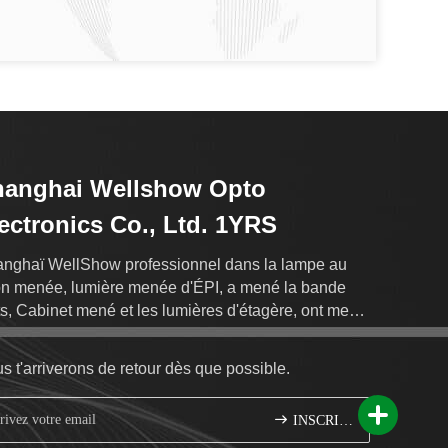
hanghai Wellshow Opto
ectronics Co., Ltd. 1YRS
nghaï WellShow professionnel dans la lampe au
n menée, lumière menée d'ÉPI, a mené la bande
ts, Cabinet mené et les lumières d'étagère, ont mené
production d'exportation de lumières de joint de mur.
s t'arriverons de retour dès que possible.
INSCRIVEZ-VOUS