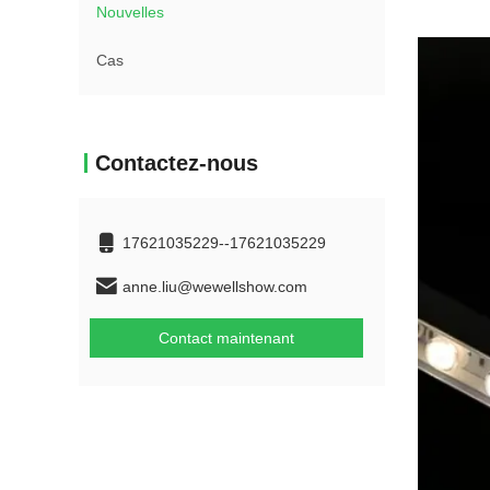
Nouvelles
Cas
Contactez-nous
17621035229--17621035229
anne.liu@wewellshow.com
Contact maintenant