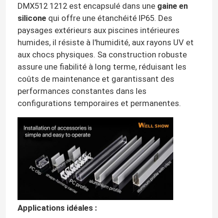
DMX512 1212 est encapsulé dans une
gaine en
silicone
qui offre une étanchéité IP65. Des
Lumière de joint de mur de LED
paysages extérieurs aux piscines intérieures
humides, il résiste à l'humidité, aux rayons UV et
Sous l'éclairage de l'étagère LED
aux chocs physiques. Sa construction robuste
assure une fiabilité à long terme, réduisant les
coûts de maintenance et garantissant des
Rail de lumière de voie de LED
performances constantes dans les
configurations temporaires et permanentes.
profil en aluminium mené
lumière accrochante linéaire menée
Panneau acrylique de LGP
Applications idéales :
Lampe souterraine de LED