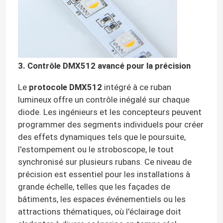
A propos de nous
Visite d'usine
3. Contrôle DMX512 avancé pour la précision
Le
protocole DMX512
intégré à ce ruban
Contrôle de la qualité
lumineux offre un contrôle inégalé sur chaque
diode. Les ingénieurs et les concepteurs peuvent
Contact
programmer des segments individuels pour créer
des effets dynamiques tels que le poursuite,
l'estompement ou le stroboscope, le tout
nouvelles
synchronisé sur plusieurs rubans. Ce niveau de
précision est essentiel pour les installations à
Demande de soumission
grande échelle, telles que les façades de
bâtiments, les espaces événementiels ou les
attractions thématiques, où l'éclairage doit
Lumière de bande au néon de LED