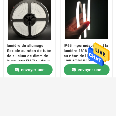
lumière de allumage
IP65 imperméabilisent la
flexible au néon de tube
lumière 1616 de bande
de silicium de dimm de
au néon de LED CRI>90
la couleur 5M/Roll deux
10W 12V/24V 3000k
de 240LEDs/M double
4000k 6500k
envoyer une
envoyer une
demande
demande