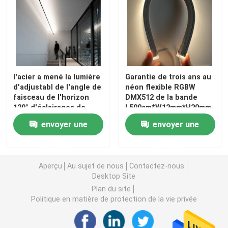
l'acier a mené la lumière
Garantie de trois ans au
d'adjustabl de l'angle de
néon flexible RGBW
faisceau de l'horizon
DMX512 de la bande
120° d'éclairages de
L500cm*W12mm*H20mm
système linéaire
120LEDs/M
envoyer une
envoyer une
SMD/COB
demande
demande
Aperçu
Au sujet de nous
Contactez-nous
Desktop Site
Plan du site
Politique en matière de protection de la vie privée