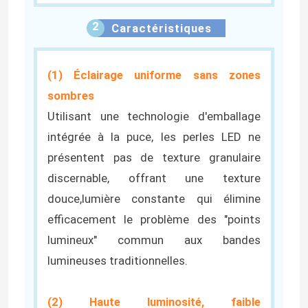
2
Caractéristiques
Alimentation d'énergie de module de LED
Accessoires de capteur de LED
(1) Éclairage uniforme sans zones
sombres
Utilisant une technologie d'emballage
Lumière à néon LED extérieure
intégrée à la puce, les perles LED ne
présentent pas de texture granulaire
discernable, offrant une texture
douce,lumière constante qui élimine
efficacement le problème des "points
lumineux" commun aux bandes
lumineuses traditionnelles.
(2) Haute luminosité, faible