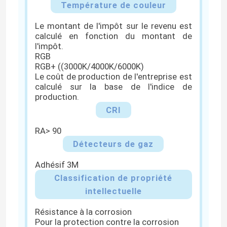
Température de couleur
Le montant de l'impôt sur le revenu est
lumière de bande flexible au néon
calculé en fonction du montant de
l'impôt.
RGB
Lumière de bande au néon de silicone
RGB+ ((3000K/4000K/6000K)
Le coût de production de l'entreprise est
calculé sur la base de l'indice de
lumière menée d'épi
production.
CRI
Lumière de bande flexible de LED
RA> 90
Détecteurs de gaz
Lumière linéaire d'horizon
Adhésif 3M
Classification de propriété
Sous la lumière de bande du Cabinet LED
intellectuelle
Résistance à la corrosion
Lumière de bijoux de LED
Pour la protection contre la corrosion