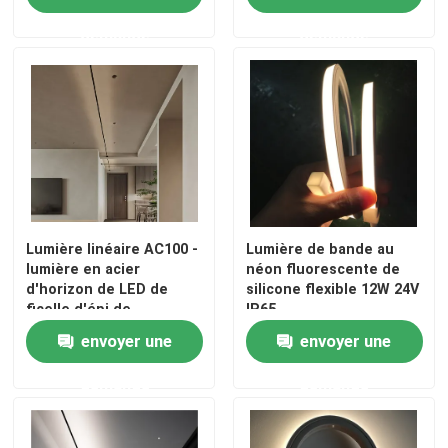
demande
demande
Lumière linéaire AC100 -
Lumière de bande au
lumière en acier
néon fluorescente de
d'horizon de LED de
silicone flexible 12W 24V
ficelle d'épi de
IP65
240V/24V/12V LED
envoyer une
envoyer une
demande
demande