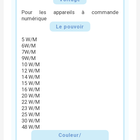
Pour les appareils à commande
A propos de nous
numérique
Le pouvoir
Visite d'usine
5 W/M
6W/M
7W/M
Contrôle de la qualité
9W/M
10 W/M
12 W/M
14 W/M
Contact
15 W/M
16 W/M
20 W/M
nouvelles
22 W/M
23 W/M
25 W/M
Demande de soumission
30 W/M
48 W/M
Couleur/
Lumière de bande au néon de LED