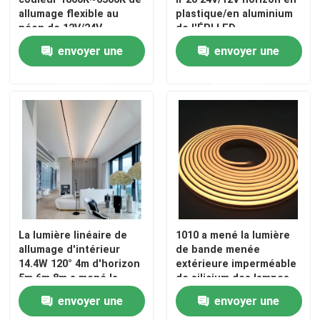
allumage flexible au
plastique/en aluminium
néon de 12V/24V
de l'ÉPI LED
240LEDs/M
envoyer une
envoyer une
demande
demande
La lumière linéaire de
1010 a mené la lumière
allumage d'intérieur
de bande menée
14.4W 120° 4m d'horizon
extérieure imperméable
5m 6m 8m a mené la
de silicium des lampes
lumière de ficelle de
au néon IP67
envoyer une
envoyer une
câble