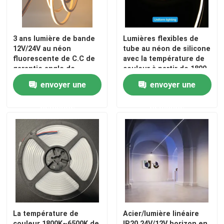
3 ans lumière de bande
Lumières flexibles de
12V/24V au néon
tube au néon de silicone
fluorescente de C.C de
avec la température de
garantie angle de
couleur à partir de 1800
faisceau de 120 degrés
K à 6500K
envoyer une
envoyer une
demande
demande
La température de
Acier/lumière linéaire
couleur 1800K~6500K de
IP20 24V/12V horizon en