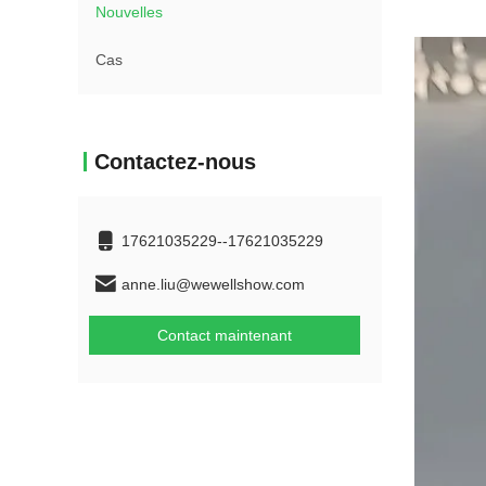
Nouvelles
Cas
Contactez-nous
17621035229--17621035229
anne.liu@wewellshow.com
Contact maintenant