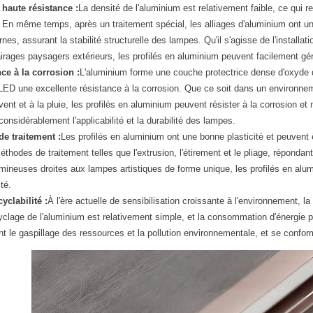
 haute résistance :
La densité de l'aluminium est relativement faible, ce qui re
. En même temps, après un traitement spécial, les alliages d'aluminium ont un
nes, assurant la stabilité structurelle des lampes. Qu'il s'agisse de l'installat
irages paysagers extérieurs, les profilés en aluminium peuvent facilement gér
ce à la corrosion :
L'aluminium forme une couche protectrice dense d'oxyde d'
ED une excellente résistance à la corrosion. Que ce soit dans un environne
ent et à la pluie, les profilés en aluminium peuvent résister à la corrosion 
considérablement l'applicabilité et la durabilité des lampes.
 de traitement :
Les profilés en aluminium ont une bonne plasticité et peuven
éthodes de traitement telles que l'extrusion, l'étirement et le pliage, répond
umineuses droites aux lampes artistiques de forme unique, les profilés en alumi
ité.
cyclabilité :
À l'ère actuelle de sensibilisation croissante à l'environnement, 
cyclage de l'aluminium est relativement simple, et la consommation d'énergie 
t le gaspillage des ressources et la pollution environnementale, et se conf