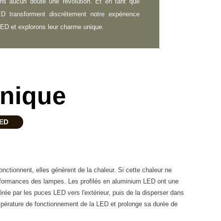
ans aucun doute une révolution. Et en tant que
D transforment discrètement notre expérience
 LED et explorons leur charme unique.
nique
LED
nctionnent, elles génèrent de la chaleur. Si cette chaleur ne
performances des lampes. Les profilés en aluminium LED ont une
rée par les puces LED vers l'extérieur, puis de la disperser dans
empérature de fonctionnement de la LED et prolonge sa durée de