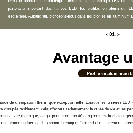
Dans le domaine de l'éclairage, l'essor de la technologie LED est s
partenaire important des lampes LED, les profilés en aluminium LE
d'éclairage. Aujourd'hui, plongeons-nous dans les profilés en aluminium
＜01.＞
Avantage u
Profilé en aluminium 
ance de dissipation thermique exceptionnelle :
Lorsque les lumières LED fo
re dissipée rapidement, cela affectera sérieusement la durée de vie et les 
conductivité thermique, ce qui permet de transférer rapidement la chaleur géné
 à une grande surface de dissipation thermique. Cela réduit efficacement la t