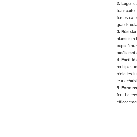
2. Léger et
transporter
forces exter
grands écla
3. Résistan
aluminium L
exposé au v
améliorant 
4. Facilité
multiples m
réglettes l
leur créativ
5. Forte re
fort. Le re
efficacemen