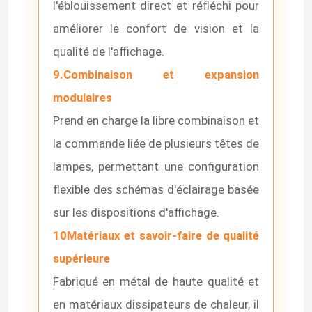
l'éblouissement direct et réfléchi pour
améliorer le confort de vision et la
Lumière de joint de mur de LED
qualité de l'affichage.
9.Combinaison et expansion
Sous l'éclairage de l'étagère LED
modulaires
Prend en charge la libre combinaison et
Rail de lumière de voie de LED
la commande liée de plusieurs têtes de
profil en aluminium mené
lampes, permettant une configuration
flexible des schémas d'éclairage basée
lumière accrochante linéaire menée
sur les dispositions d'affichage.
10Matériaux et savoir-faire de qualité
Panneau acrylique de LGP
supérieure
Fabriqué en métal de haute qualité et
Lampe souterraine de LED
en matériaux dissipateurs de chaleur, il