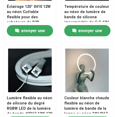
Éclairage 120° 0410 12W
Température de couleur
au néon Cuttable
au néon de lumière de
flexible pour des
bande de silicone
acheteurs de B2B
imperméable de C.C 12V
d'intérieur et extérieurs
24V IP65 la double
envoyer une
envoyer une
demande
demande
Lumière flexible au néon
Couleur blanche chaude
de silicone du degré
flexible au néon de
RGBW LED de la lumière
lumière de bande de la
de bande d'IP67 12W 120
lampe au néon 24V IP67