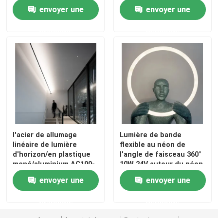
de silicone de LED
envoyer une
envoyer une
demande
demande
l'acier de allumage
Lumière de bande
linéaire de lumière
flexible au néon de
d'horizon/en plastique
l'angle de faisceau 360°
mené/aluminium AC100-
10W 24V autour du néon
240V/24V/12V ont mené
de lumière de tube de
envoyer une
envoyer une
silicone mené
demande
demande