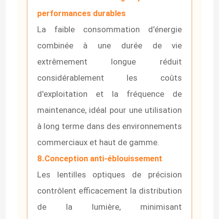
performances durables
lumière de bande flexible au néon
La faible consommation d'énergie
combinée à une durée de vie
Lumière de bande au néon de silicone
extrêmement longue réduit
considérablement les coûts
lumière menée d'épi
d'exploitation et la fréquence de
maintenance, idéal pour une utilisation
Lumière de bande flexible de LED
à long terme dans des environnements
commerciaux et haut de gamme.
Lumière linéaire d'horizon
8.Conception anti-éblouissement
Les lentilles optiques de précision
Sous la lumière de bande du Cabinet LED
contrôlent efficacement la distribution
de la lumière, minimisant
Lumière de bijoux de LED