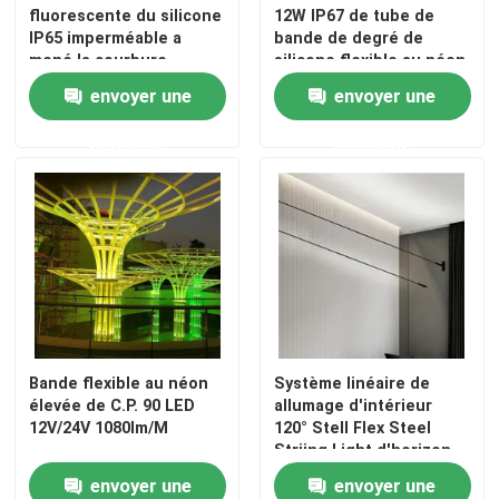
fluorescente du silicone
12W IP67 de tube de
IP65 imperméable a
bande de degré de
Alimentation d'énergie de module de LED
mené la courbure
silicone flexible au néon
latérale supérieure
de la lumière DIY LED
envoyer une
envoyer une
légère disponible
Accessoires de capteur de LED
demande
demande
Lumière à néon LED extérieure
Bande flexible au néon
Système linéaire de
élevée de C.P. 90 LED
allumage d'intérieur
12V/24V 1080lm/M
120° Stell Flex Steel
Striing Light d'horizon
envoyer une
envoyer une