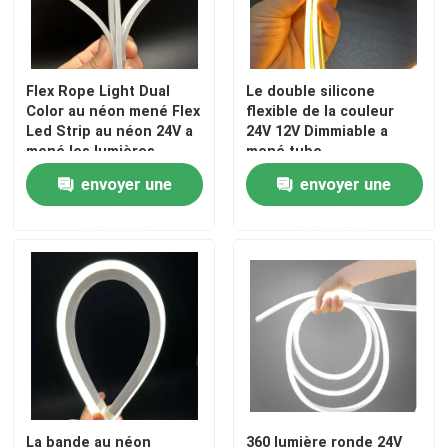
Lumière de joint de mur de LED
Flex Rope Light Dual
Le double silicone
Sous l'éclairage de l'étagère LED
Color au néon mené Flex
flexible de la couleur
Led Strip au néon 24V a
24V 12V Dimmiable a
mené les lumières
mené tube
flexibles de tube
d'intérieur/extérieur de
Rail de lumière de voie de LED
envoyer une
envoyer une
bande de silicone
demande
demande
profil en aluminium mené
lumière accrochante linéaire menée
Panneau acrylique de LGP
Lampe souterraine de LED
La bande au néon
360 lumière ronde 24V