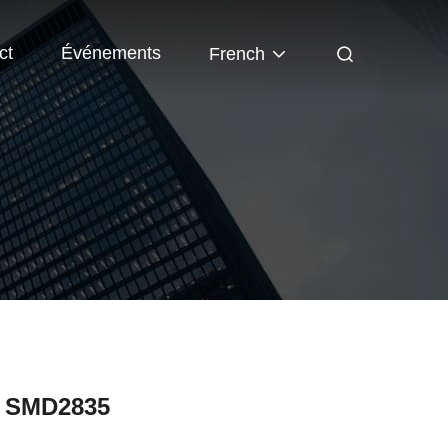
ct
Événements
French
D SMD2835