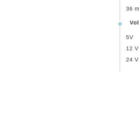
36 
Vol
5V
12 V
24 V