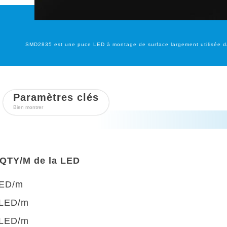
SMD2835 est une puce LED à montage de surface largement utilisée dan
Paramètres clés
Bien montrer
 QTY/M de la LED
LED/m
 LED/m
 LED/m