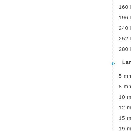
160
196
240
252
280
La
5 m
8 m
10 
12 
15 
19 