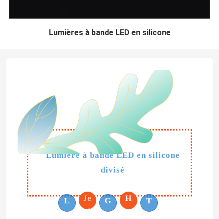
Lumières à bande LED en silicone
Lumière à bande LED en silicone
divisé
Je
H
L
G
T
suis...
est