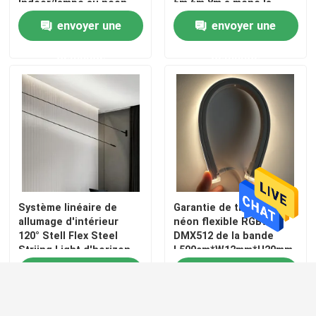
Indoor/lampe au néon
5m 6m 8m a mené la
extérieure du silicone
lumière de ficelle de
envoyer une
envoyer une
24V de LED
câble
demande
demande
Système linéaire de
Garantie de trois ans au
allumage d'intérieur
néon flexible RGBW
120° Stell Flex Steel
DMX512 de la bande
Striing Light d'horizon
L500cm*W12mm*H20mm
120LEDs/M
envoyer une
envoyer une
demande
demande