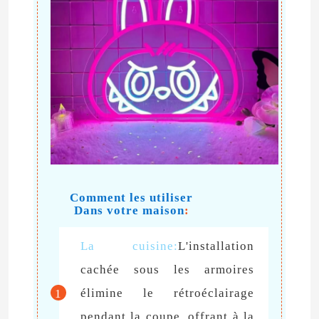
lumière de bande flexible au néon
Lumière de bande au néon de silicone
lumière menée d'épi
Lumière de bande flexible de LED
Comment les utiliser
Dans votre maison
:
Lumière linéaire d'horizon
La cuisine:
L'installation
Sous la lumière de bande du Cabinet LED
cachée sous les armoires
élimine le rétroéclairage
1
Lumière de bijoux de LED
pendant la coupe, offrant à la