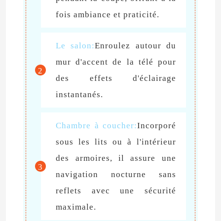
fois ambiance et praticité.
Lumière de joint de mur de LED
Le salon:
Enroulez autour du
Sous l'éclairage de l'étagère LED
mur d'accent de la télé pour
2
des effets d'éclairage
Rail de lumière de voie de LED
instantanés.
profil en aluminium mené
Chambre à coucher:
Incorporé
sous les lits ou à l'intérieur
lumière accrochante linéaire menée
des armoires, il assure une
3
navigation nocturne sans
Panneau acrylique de LGP
reflets avec une sécurité
maximale.
Lampe souterraine de LED