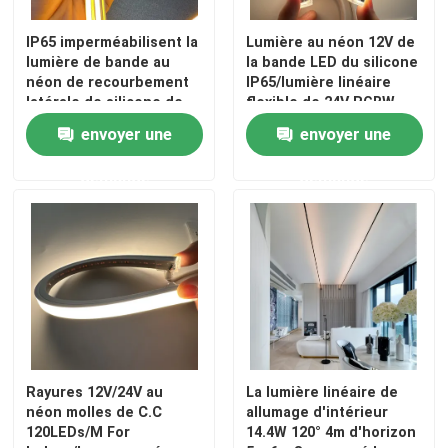
IP65 imperméabilisent la
Lumière au néon 12V de
lumière de bande au
la bande LED du silicone
néon de recourbement
IP65/lumière linéaire
latérale de silicone de
flexible de 24V RGBW
24V 0410 LED
DMX512 12W
envoyer une
envoyer une
d'intérieur/extérieure
demande
demande
Rayures 12V/24V au
La lumière linéaire de
néon molles de C.C
allumage d'intérieur
120LEDs/M For
14.4W 120° 4m d'horizon