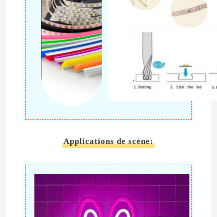
A propos de nous
Visite d'usine
Contrôle de la qualité
Contact
Applications de scène:
nouvelles
Demande de soumission
Lumière de bande au néon de LED