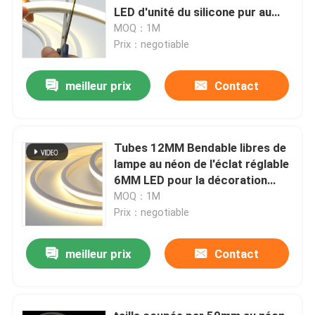
LED d'unité du silicone pur au
néon LED de la lumière 9W
MOQ：1M
6X12MM
Prix：negotiable
meilleur prix
Contact
Tubes 12MM Bendable libres de
lampe au néon de l'éclat réglable
6MM LED pour la décoration
intérieure
MOQ：1M
Prix：negotiable
meilleur prix
Contact