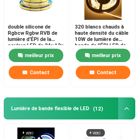
double silicone de
320 blancs chauds à
Rgbcw Rgbw RVB de
haute densité du câble
lumière d'ÉPI de la
10W de lumière de
couleur LED de 24v 12v
bande de l'ÉPI LED de
5v 8W 10W accessible
Led/M Flexible 24V
meilleur prix
meilleur prix
Contact
Contact
Lumière de bande flexible de LED
(12)