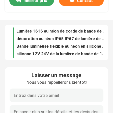
meilleur prix
Contact
Lumière 1616 au néon de corde de bande de silicone flexible de 24V 12W
décoration au néon IP65 IP67 de lumière de bande du câble LED de 24V 8W 3000K
A propos de nous
Bande lumineuse flexible au néon en silicone RVB IP67 étanche sans point
silicone 12V 24V de la lumière de bande de 120leds/M RVB Flex Neon LED IP67
Visite d'usine
La courbure au néon de côté supérieur de Flex Tube de lumière de corde allumant le câble du silicone 24V a mené la corde au néon
12V silicone LED Flex Strip Light au néon RVB 2110/2835 SMD
Contrôle de la qualité
lumière de bande flexible au néon de silicone de 6x12mm RVB IP65 IP67
Bande au néon extérieure 3000K flexible 6000K de silicone d'IP67 24V
Le tube au néon imperméable allume le rose rougeoyant latéral flexible IP67 de vue
Contact
lumière de bande flexible au néon de 16x16mm 10W 24V 3000K 370lm/M
Laisser un message
lumière de bande au néon de 4000K 24V LED 1616 IP65 IP67 flexible
nouvelles
Nous vous rappellerons bientôt!
changement de couleur flexible au néon de la lumière de bande de 3000K LED 24V 14W 1616 RVB
Lampes au néon 1616 de bande du silicone LED 24V flexible 12W 4000K RGBW
Demande de soumission
Eau courante au néon menée flexible Bendable RGBW des lumières de bande 6500K
bandes Deco d'intérieur de lumière des lampes au néon 24V LED aucune tache 3000K
Lumière de bande au néon de LED