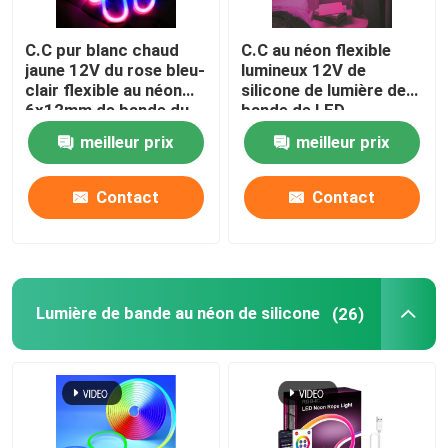
Alimentation d'énergie de module de LED
C.C pur blanc chaud
C.C au néon flexible
jaune 12V du rose bleu-
lumineux 12V de
clair flexible au néon
silicone de lumière de
Accessoires de capteur de LED
6x12mm de bande du
bande de LED
silicone 9W
imperméabilisent
meilleur prix
meilleur prix
décoratif
Lumière à néon LED extérieure
Contact
Contact
Lumière de bande au néon de silicone
(26)