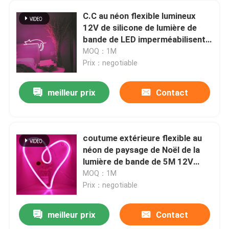
C.C au néon flexible lumineux
12V de silicone de lumière de
bande de LED imperméabilisent
décoratif
MOQ：1M
Prix：negotiable
meilleur prix
Contact
coutume extérieure flexible au
néon de paysage de Noël de la
lumière de bande de 5M 12V
IP68 RVB SMD
MOQ：1M
Prix：negotiable
meilleur prix
Contact