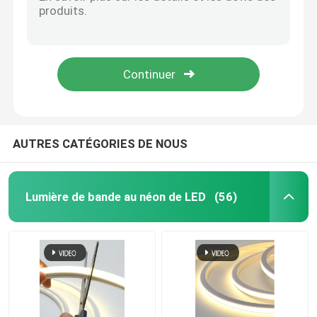
Silicone lumineux LED au néon Flex Light 12V 24V RVB
Bande légère flexible au néon au néon de C.C 24V 12V Flex Light Strip IP68
lumière de bande flexible au néon
Lumière de bande flexible au néon externe de RVB 2835 120LEDs/M Waterproof
Lumière de bande flexible au néon de silicone RGBW pour épouser la partie de barre
Lumière de bande au néon de silicone
Mariage romantique fait sur commande flexible au néon d'amour de lumière de bande de partie
lumière menée d'épi
AUTRES CATÉGORIES DE NOUS
Lumière de bande flexible de LED
Lumière de bande au néon de LED
(56)
Lumière linéaire d'horizon
Sous la lumière de bande du Cabinet LED
Lumière de bijoux de LED