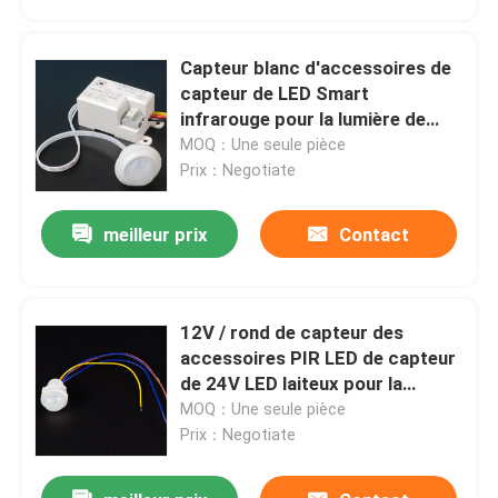
Capteur blanc d'accessoires de
capteur de LED Smart
infrarouge pour la lumière de
tube de LED sous le Cabinet
MOQ：Une seule pièce
Prix：Negotiate
meilleur prix
Contact
12V / rond de capteur des
Aperçu
accessoires PIR LED de capteur
de 24V LED laiteux pour la
cuisine à la maison de Cabinet
MOQ：Une seule pièce
Produits
Prix：Negotiate
Vidéos