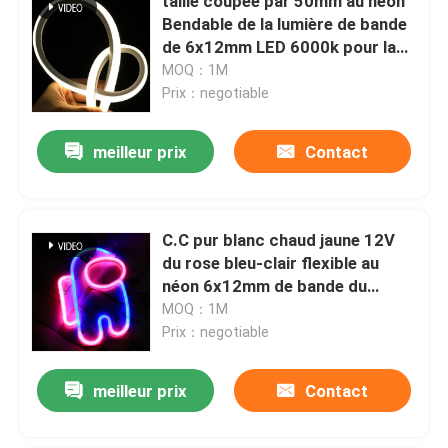
taille coupée par 50mm au néon
Bendable de la lumière de bande
de 6x12mm LED 6000k pour la
décoration de Chambre
MOQ：1M
Prix：negotiable
meilleur prix
Contact
C.C pur blanc chaud jaune 12V
du rose bleu-clair flexible au
néon 6x12mm de bande du
silicone 9W
MOQ：1M
Prix：negotiable
meilleur prix
Contact