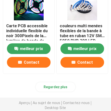
Carte PCB accessible
couleurs multi menées
individuelle flexible du
flexibles de la bande à
noir 300Pixels de la
tube en ruban 12V SMD
lumière de bande de
5050 RVB 300 LED
WS2812B LED RVB
meilleur prix
meilleur prix
5050SMD 16.4FT
60Pixels/M polychrome
Contact
Contact
Regardez plus
Aperçu
Au sujet de nous
Contactez-nous
Desktop Site