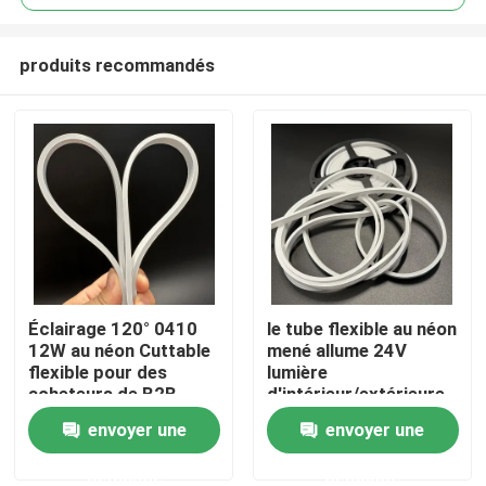
produits recommandés
Éclairage 120° 0410
le tube flexible au néon
Aperçu
12W au néon Cuttable
mené allume 24V
flexible pour des
lumière
acheteurs de B2B
d'intérieur/extérieure
Produits
d'intérieur et
de 2700~6500K
envoyer une
envoyer une
extérieurs
d'IP65 12W de silicium
de tube
demande
demande
Vidéos