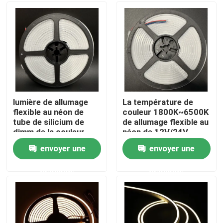
A propos de nous
Visite d'usine
Contrôle de la qualité
lumière de allumage
La température de
flexible au néon de
couleur 1800K~6500K
tube de silicium de
de allumage flexible au
Contact
dimm de la couleur
néon de 12V/24V
5M/Roll deux de
240LEDs/M
envoyer une
envoyer une
240LEDs/M double
nouvelles
demande
demande
Demande de soumission
Lumière de bande au néon de LED