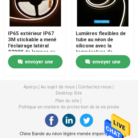
lumière de bande flexible au néon
IP65 extérieur IP67
Lumières flexibles de
Lumière de bande au néon de silicone
3M stickable a mené
tube au néon de
l'éclairage latéral
silicone avec la
2700K de lampes au
température de
lumière menée d'épi
néon - 6500k
couleur à partir de
envoyer une
envoyer une
custiomized
1800 K à 6500K
Lumière de bande flexible de LED
demande
demande
Aperçu
Au sujet de nous
Contactez-nous
Desktop Site
Lumière linéaire d'horizon
Plan du site
Politique en matière de protection de la vie privée
Sous la lumière de bande du Cabinet LED
Lumière de bijoux de LED
Chine Bande au néon légère menée imperméable