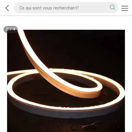
2
/
4