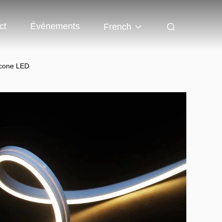
ct
Événements
French
icone LED