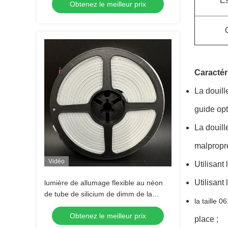
Es
Obtenez le meilleur prix
Caractér
La douill
guide opt
La douill
malpropre
Vidéo
Utilisant
Utilisant 
lumière de allumage flexible au néon
de tube de silicium de dimm de la
la taille 
couleur 5M/Roll deux de 240LEDs/M
Obtenez le meilleur prix
double
place ;