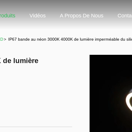
roduits
Vidéos
A Propos De Nous
Conta
ED
>
IP67 bande au néon 3000K 4000K de lumière imperméable du sil
 de lumière