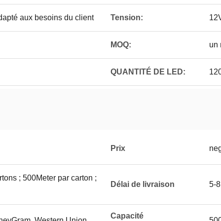
pté aux besoins du client
Tension:
12
MOQ:
un 
QUANTITÉ DE LED:
120
Prix
neg
tons ; 500Meter par carton ;
Délai de livraison
5-8
Capacité
MoneyGram, Western Union
500