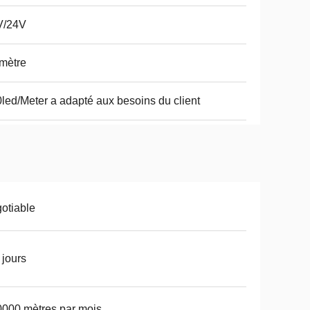
V/24V
mètre
led/Meter a adapté aux besoins du client
otiable
 jours
000 mètres par mois