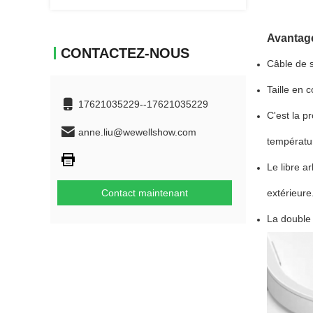
Avantage
CONTACTEZ-NOUS
Câble de s
Taille en 
17621035229--17621035229
C'est la p
anne.liu@wewellshow.com
températu
Le libre a
Contact maintenant
extérieure
La double 