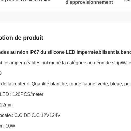
d'approvisionnement
ption de produit
des au néon IP67 du silicone LED imperméabilisent la ba
ibles imperméables ont mené la catégorie au néon de stripWater
D
de la couleur : Quantité blanche, rouge, jaune, verte, bleue, p
tcLED : 120PCS/meter
6*12mm
locale : C.C DE C.C 12V124V
m : 10W