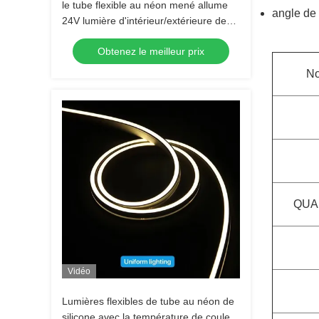
le tube flexible au néon mené allume
angle de 
24V lumière d'intérieur/extérieure de
2700~6500K d'IP65 12W de silicium de
Obtenez le meilleur prix
tube
No
QUA
Vidéo
Lumières flexibles de tube au néon de
silicone avec la température de couleur