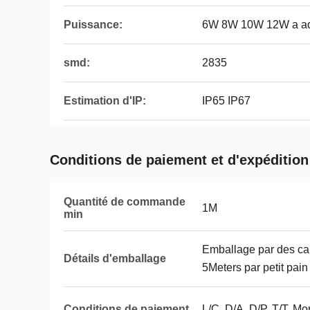
Puissance:
6W 8W 10W 12W a ada
smd:
2835
Estimation d'IP:
IP65 IP67
Conditions de paiement et d'expédition
Quantité de commande
1M
min
Emballage par des car
Détails d'emballage
5Meters par petit pain
Conditions de paiement
L/C, D/A, D/P, T/T, 