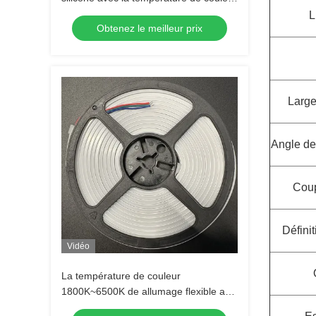
à partir de 1800 K à 6500K
L
Obtenez le meilleur prix
Large
Angle de
Coup
Définit
Vidéo
La température de couleur
1800K~6500K de allumage flexible au
néon de 12V/24V 240LEDs/M