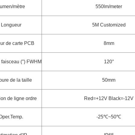
umen/mètre
550lm/meter
Longueur
5M Customized
ur de carte PCB
8mm
 faisceau (°) FWHM
120°
ure de la taille
50mm
ion de ligne ordre
Red=+12V Black=-12V
Oper.Temp.
-25
℃~50℃