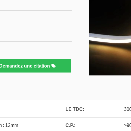
Demandez une citation
LE TDC:
300
mm : 12mm
C.P.:
>9