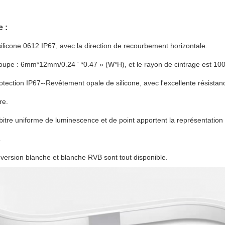
 :
ilicone 0612 IP67, avec la direction de recourbement horizontale.
coupe : 6mm*12mm/0.24 ' *0.47 » (W*H), et le rayon de cintrage est 1
rotection IP67--Revêtement opale de silicone, avec l'excellente résista
re.
rbitre uniforme de luminescence et de point apportent la représentation la
.
version blanche et blanche RVB sont tout disponible.