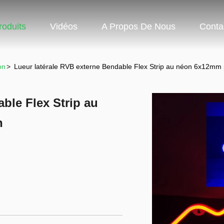
roduits
Vidéos
A Propos De Nous
Conta
on
>
Lueur latérale RVB externe Bendable Flex Strip au néon 6x12mm p
ble Flex Strip au
n