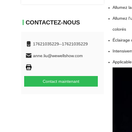
Allumez la
Allumez l'
CONTACTEZ-NOUS
colorés
Éclairage 
17621035229--17621035229
Intensivem
anne.liu@wewellshow.com
Applicable
Contact maintenant