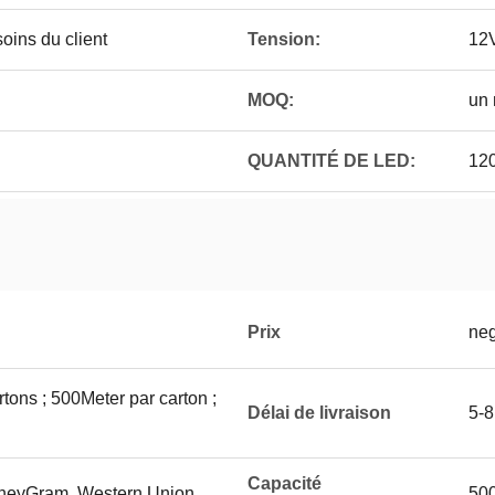
oins du client
Tension:
12
MOQ:
un 
QUANTITÉ DE LED:
120
Prix
neg
tons ; 500Meter par carton ;
Délai de livraison
5-8
Capacité
MoneyGram, Western Union
500