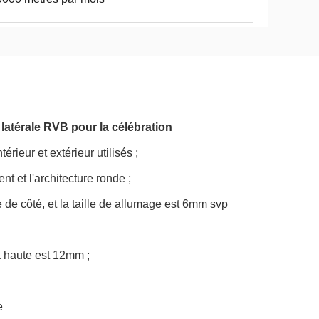
 latérale RVB pour la célébration
ieur et extérieur utilisés ;
nt et l'architecture ronde ;
de côté, et la taille de allumage est 6mm svp
a haute est 12mm ;
e