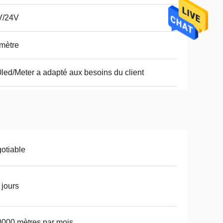
V/24V
mètre
led/Meter a adapté aux besoins du client
otiable
 jours
000 mètres par mois