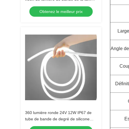
au néon 24V IP67 de silicone de LED
Obtenez le meilleur prix
Large
Angle de
Coup
Définit
360 lumière ronde 24V 12W IP67 de
Es
tube de bande de degré de silicone
flexible au néon de la lumière DIY LED