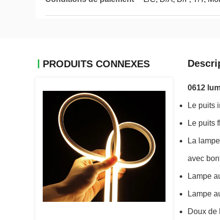
Descri
PRODUITS CONNEXES
0612 lum
Le puits 
Le puits 
La lampe 
avec bon
Lampe au 
Lampe au
Doux de l