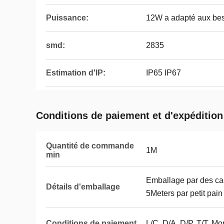
Puissance:
12W a adapté aux bes
smd:
2835
Estimation d'IP:
IP65 IP67
Conditions de paiement et d'expédition
Quantité de commande
1M
min
Emballage par des car
Détails d'emballage
5Meters par petit pain
Conditions de paiement
L/C, D/A, D/P, T/T, 