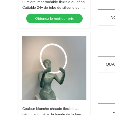
Lumière imperméable flexible au néon
Cuttable 24v de tube de silicone de la
lumière de bande IP65 LED
No
Obtenez le meilleur prix
QUA
Couleur blanche chaude flexible au
L
néon de lumière de bande de la lampe