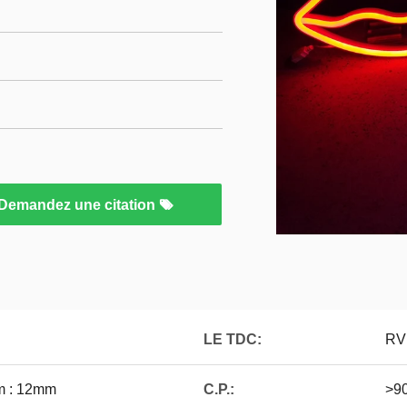
Demandez une citation
LE TDC:
RV
mm : 12mm
C.P.:
>9