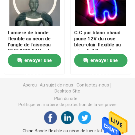
lumière de bande flexible au néon
Lumière de bande
C.C pur blanc chaud
Lumière de bande au néon de silicone
flexible au néon de
jaune 12V du rose
l'angle de faisceau
bleu-clair flexible au
360° 10W 24V autour
néon 6x12mm de
lumière menée d'épi
du néon de lumière de
bande du silicone 9W
envoyer une
envoyer une
tube de silicone mené
Lumière de bande flexible de LED
demande
demande
Aperçu
Au sujet de nous
Contactez-nous
Desktop Site
Lumière linéaire d'horizon
Plan du site
Politique en matière de protection de la vie privée
Sous la lumière de bande du Cabinet LED
Lumière de bijoux de LED
Chine Bande flexible au néon de lueur latérale