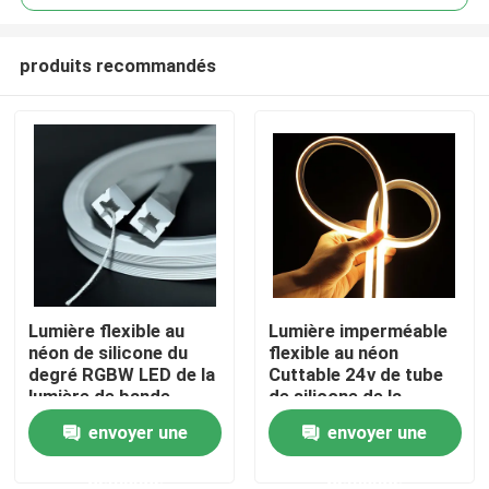
produits recommandés
Lumière flexible au
Lumière imperméable
Aperçu
néon de silicone du
flexible au néon
degré RGBW LED de la
Cuttable 24v de tube
lumière de bande
de silicone de la
Produits
d'IP67 12W 120
lumière de bande IP65
envoyer une
envoyer une
LED
demande
demande
Vidéos