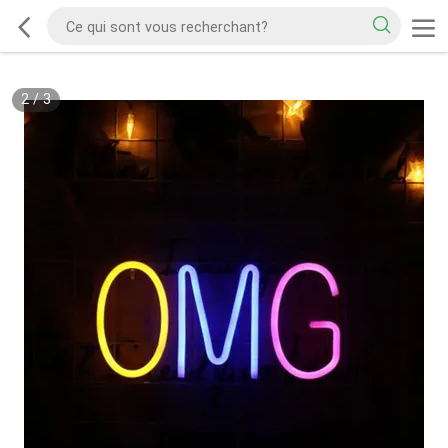
2
/
3