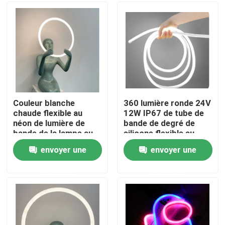
A propos de nous
Visite d'usine
Contrôle de la qualité
Couleur blanche
360 lumière ronde 24V
chaude flexible au
12W IP67 de tube de
néon de lumière de
bande de degré de
Contact
bande de la lampe au
silicone flexible au
néon 24V IP67 de
néon de la lumière DIY
envoyer une
envoyer une
silicone de LED
LED
nouvelles
demande
demande
Demande de soumission
Lumière de bande au néon de LED