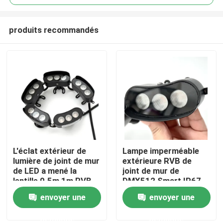
produits recommandés
L'éclat extérieur de
Lampe imperméable
Aperçu
lumière de joint de mur
extérieure RVB de
de LED a mené la
joint de mur de
lentille 0.5m 1m RVB
DMX512 Smart IP67
Produits
LED
envoyer une
envoyer une
demande
demande
Vidéos