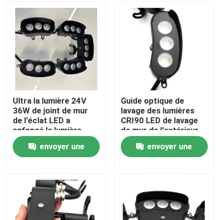
A propos de nous
Visite d'usine
Contrôle de la qualité
Ultra la lumière 24V
Guide optique de
36W de joint de mur
lavage des lumières
de l'éclat LED a
CRI90 LED de lavage
Contact
enfoncé la lumière
de mur de l'extérieur
linéaire de joint de mur
LED du câble 12W
envoyer une
envoyer une
24W
nouvelles
demande
demande
Demande de soumission
Lumière de bande au néon de LED