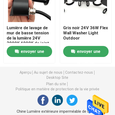
lumière de bande flexible au néon
Lumière de lavage de
Gris noir 24V 36W Flex
Lumière de bande au néon de silicone
mur de basse tension
Wall Washer Light
de la lumière 24V
Outdoor
3000K 4000K de joint
lumière menée d'épi
de mur de l'intense
envoyer une
envoyer une
luminosité LED
Lumière de bande flexible de LED
demande
demande
Aperçu
Au sujet de nous
Contactez-nous
Desktop Site
Lumière linéaire d'horizon
Plan du site
Politique en matière de protection de la vie privée
Sous la lumière de bande du Cabinet LED
Lumière de bijoux de LED
Chine Lumière extérieure imperméable de lavage