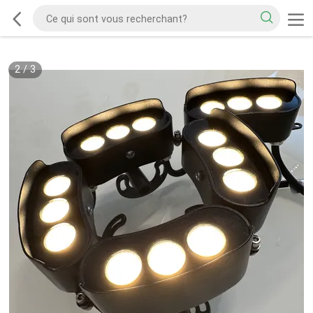
2
/
3