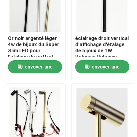
A propos de nous
Visite d'usine
Or noir argenté léger
éclairage droit vertical
4w de bijoux du Super
d'affichage d'étalage
Slim LED pour
de bijoux de 1W
Contrôle de la qualité
l'étalage de coffret
Polonais Polonais
d'étalage contre
pour des verres de
envoyer une
envoyer une
montre de boutique
Contact
demande
demande
nouvelles
Demande de soumission
Lumière de bande au néon de LED