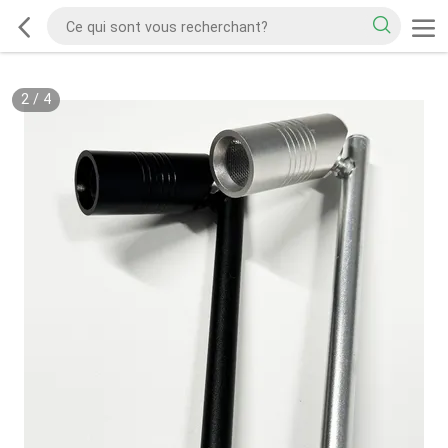
2
/
4