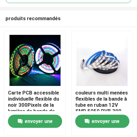
produits recommandés
Carte PCB accessible
couleurs multi menées
Aperçu
individuelle flexible du
flexibles de la bande à
noir 300Pixels de la
tube en ruban 12V
lumière de bande de
SMD 5050 RVB 300
Produits
WS2812B LED RVB
LED
envoyer une
envoyer une
5050SMD 16.4FT
60Pixels/M
demande
demande
Vidéos
polychrome