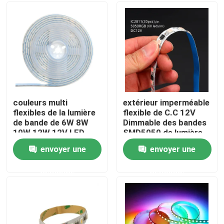
A propos de nous
Visite d'usine
Contrôle de la qualité
couleurs multi
extérieur imperméable
flexibles de la lumière
flexible de C.C 12V
de bande de 6W 8W
Dimmable des bandes
Contact
10W 12W 12V LED
SMD5050 de lumière
SMD 5050 RVB 300
de 600LEDs 5m LED
envoyer une
envoyer une
LED
nouvelles
demande
demande
Demande de soumission
Lumière de bande au néon de LED