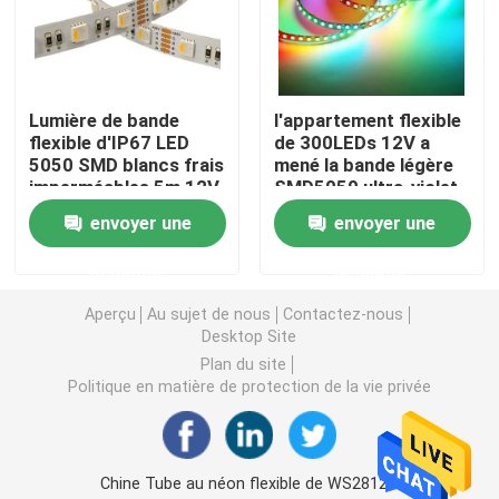
lumière de bande flexible au néon
Lumière de bande
l'appartement flexible
Lumière de bande au néon de silicone
flexible d'IP67 LED
de 300LEDs 12V a
5050 SMD blancs frais
mené la bande légère
imperméables 5m 12V
SMD5050 ultra-violet
lumière menée d'épi
300 LED lumineux pour
16,4 Ft/5m pour la
envoyer une
envoyer une
Noël
peinture d'intérieur de
corps de partie
Lumière de bande flexible de LED
demande
demande
Aperçu
Au sujet de nous
Contactez-nous
Desktop Site
Lumière linéaire d'horizon
Plan du site
Politique en matière de protection de la vie privée
Sous la lumière de bande du Cabinet LED
Lumière de bijoux de LED
Chine Tube au néon flexible de WS2812B