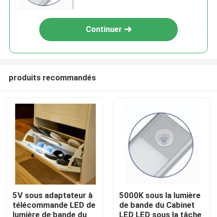
cabinet
Continuer
produits recommandés
Aperçu
Produits
5V sous adaptateur à
5000K sous la lumière
télécommande LED de
de bande du Cabinet
Vidéos
lumière de bande du
LED LED sous la tâche