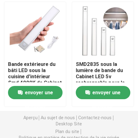
lumière de bande flexible au néon
Lumière de bande au néon de silicone
lumière menée d'épi
Bande extérieure du
SMD2835 sous la
bâti LED sous la
lumière de bande du
Lumière de bande flexible de LED
cuisine d'intérieur
Cabinet LED 5v
Smd 4000K de Cabinet
rechargeable pour la
cuisine
envoyer une
envoyer une
Lumière linéaire d'horizon
demande
demande
Sous la lumière de bande du Cabinet LED
Aperçu
Au sujet de nous
Contactez-nous
Desktop Site
Plan du site
Lumière de bijoux de LED
Politique en matière de protection de la vie privée