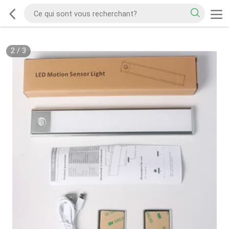
2
/
3