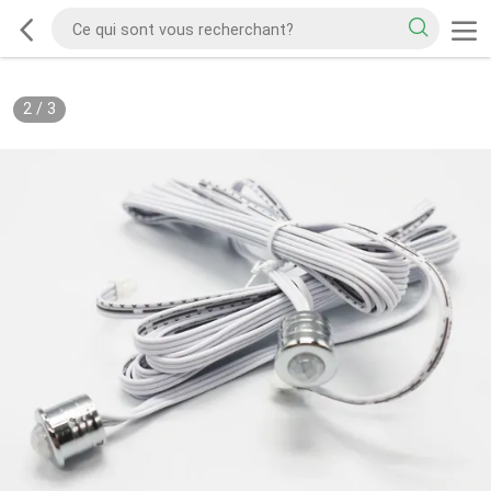
2
/
3