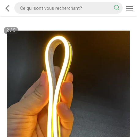
2
/
5