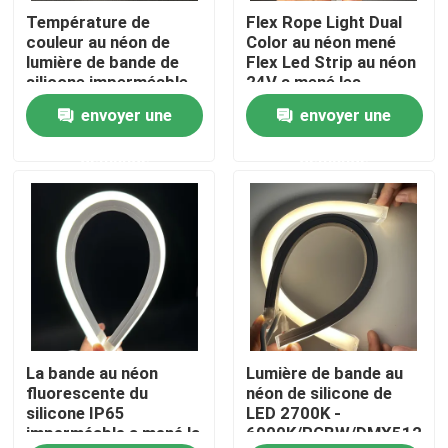
Température de
Flex Rope Light Dual
couleur au néon de
Color au néon mené
A propos de nous
lumière de bande de
Flex Led Strip au néon
silicone imperméable
24V a mené les
de C.C 12V 24V IP65
lumières flexibles de
envoyer une
envoyer une
Visite d'usine
la double
tube
demande
demande
Contrôle de la qualité
Contact
nouvelles
La bande au néon
Lumière de bande au
Demande de soumission
fluorescente du
néon de silicone de
silicone IP65
LED 2700K -
imperméable a mené la
6000K/RGBW/DMX512
Lumière de bande au néon de LED