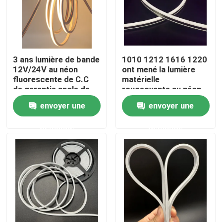
3 ans lumière de bande
1010 1212 1616 1220
12V/24V au néon
ont mené la lumière
fluorescente de C.C
matérielle
de garantie angle de
rougeoyante au néon
faisceau de 120
lumineuse de tube de
envoyer une
envoyer une
degrés
silicone d'angle de
faisceau 120°
demande
demande
Aperçu
Produits
Vidéos