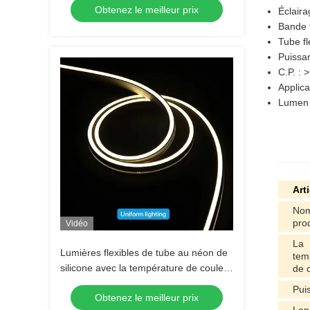
Obtenez le meilleur prix
tube
Éclaira
Bande 
Tube f
Puissa
C.P. : 
Applica
Lumen 
Art
Nom
pro
Vidéo
La
Lumières flexibles de tube au néon de
tem
silicone avec la température de couleur
de 
à partir de 1800 K à 6500K
Pui
Obtenez le meilleur prix