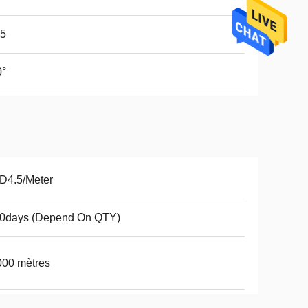
65
0°
D4.5/Meter
10days (Depend On QTY)
000 mètres