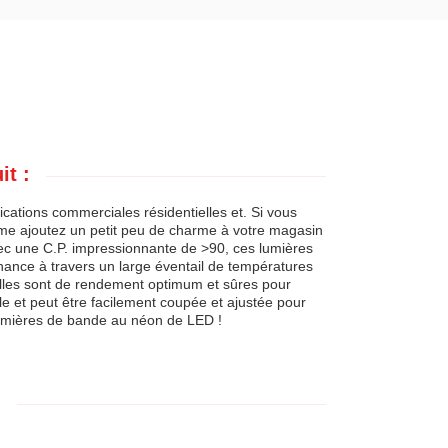
it :
cations commerciales résidentielles et. Si vous
ême ajoutez un petit peu de charme à votre magasin
vec une C.P. impressionnante de >90, ces lumières
nce à travers un large éventail de températures
elles sont de rendement optimum et sûres pour
le et peut être facilement coupée et ajustée pour
 lumières de bande au néon de LED !
: