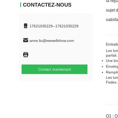
la rép
CONTACTEZ-NOUS
sujet 
satisfa
17621035229--17621035229
anne.liu@wewellshow.com
Emball
Les lu
parfait
Une boî
Envelop
Contact maintenant
Remplis
Les lu
Fedex, 
Q1 : Q