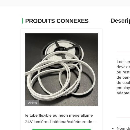
Descri
PRODUITS CONNEXES
Les lum
devez a
ou rest
de ban
de cou
employe
adapter
Vidéo
le tube flexible au néon mené allume
24V lumière d'intérieur/extérieure de
2700~6500K d'IP65 12W de silicium de
Nom de