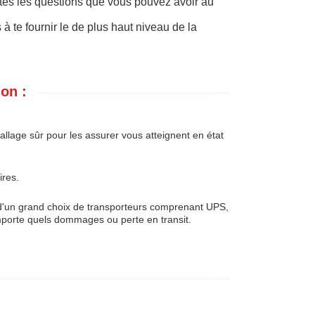
tes les questions que vous pouvez avoir au
à te fournir le de plus haut niveau de la
on :
age sûr pour les assurer vous atteignent en état
ires.
d'un grand choix de transporteurs comprenant UPS,
mporte quels dommages ou perte en transit.