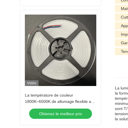
Lon
Mat
Cut
App
Imp
Gar
Ten
Vidéo
La lumi
la form
La température de couleur
tempéra
1800K~6500K de allumage flexible au
minimum
néon de 12V/24V 240LEDs/M
sont T/
Obtenez le meilleur prix
tension
la solu