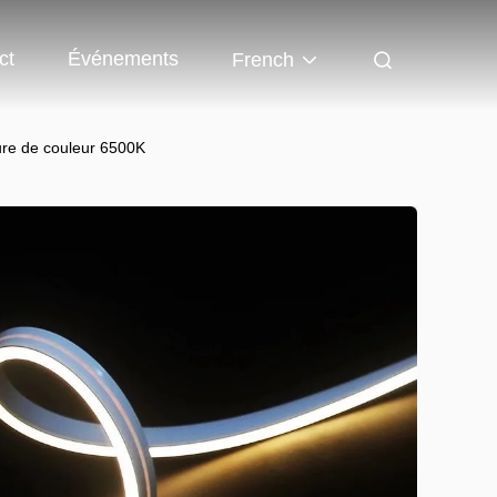
ct
Événements
French
ure de couleur 6500K