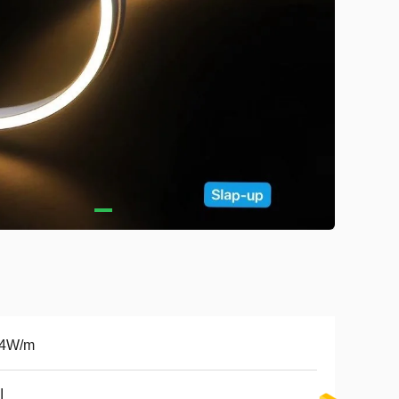
.4W/m
I