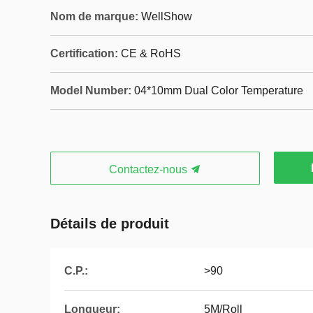
Nom de marque:
WellShow
Certification:
CE & RoHS
Model Number:
04*10mm Dual Color Temperature
Contactez-nous
Détails de produit
C.P.:
>90
Longueur:
5M/Roll