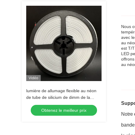
Nous o
tempér
avec le
au néon
est T/T
LED peu
offrons
au néo
Vidéo
lumière de allumage flexible au néon
de tube de silicium de dimm de la
Suppo
couleur 5M/Roll deux de 240LEDs/M
Obtenez le meilleur prix
double
Notre 
bande 