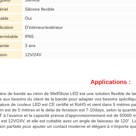
gueur
5M/Roll
ériel
Silicone flexible
table
Oui
lication
D'intérieur/extérieur
erméable
IP65
antie
3 ans
sion
12V/24V
Applications :
ère de bande au néon de WellShow LED est une solution flexible de la
e aux besoins du client de la bande pour adapter vos besoins spécifiq
ture de couleur LED est CE certifié et RoHS et vient dans 5 mètres par
 est de 5 mètres et le délai de livraison est 7-10days, selon la quan
T à l'avance et la capacité prévue d'approvisionnement est de 50000 
 est 12V/24V, et elle est cuttable avec un angle de faisceau de 120°
tion parfaite pour ajouter un contact moderne et élégant à n'importe quel