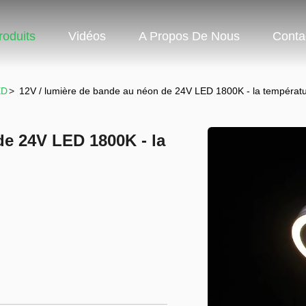
roduits
Vidéos
A Propos De Nous
Conta
ED
>
12V / lumière de bande au néon de 24V LED 1800K - la températ
de 24V LED 1800K - la