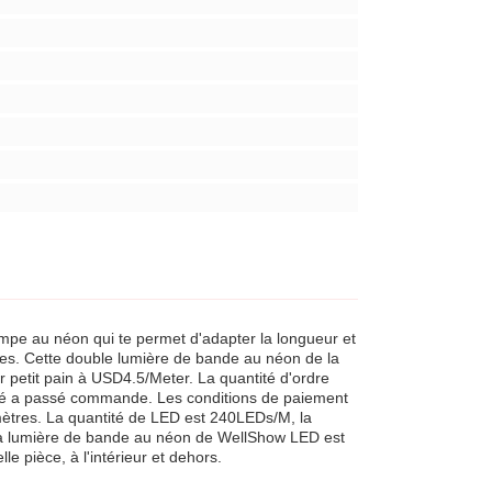
mpe au néon qui te permet d'adapter la longueur et
ues. Cette double lumière de bande au néon de la
 petit pain à USD4.5/Meter. La quantité d'ordre
tité a passé commande. Les conditions de paiement
mètres. La quantité de LED est 240LEDs/M, la
. La lumière de bande au néon de WellShow LED est
le pièce, à l'intérieur et dehors.