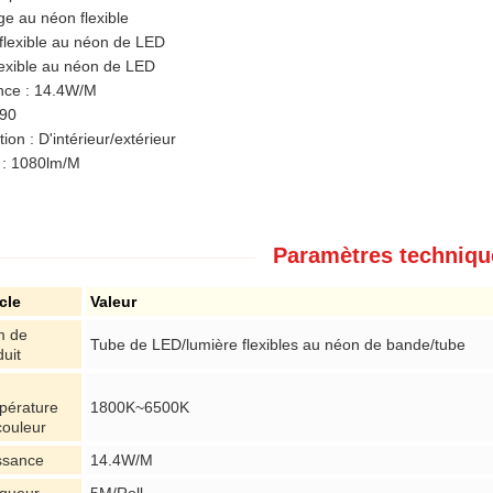
ge au néon flexible
flexible au néon de LED
lexible au néon de LED
nce : 14.4W/M
>90
tion : D'intérieur/extérieur
: 1080lm/M
Paramètres techniqu
icle
Valeur
 de
Tube de LED/lumière flexibles au néon de bande/tube
duit
pérature
1800K~6500K
couleur
ssance
14.4W/M