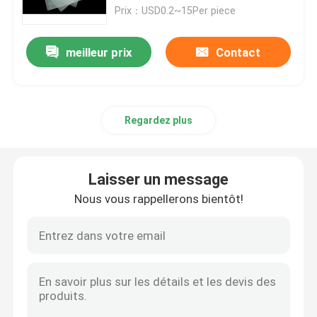
Prix：USD0.2~15Per piece
A propos de nous
meilleur prix
Contact
Visite d'usine
Regardez plus
Contrôle de la qualité
Contact
Laisser un message
Nous vous rappellerons bientôt!
nouvelles
Demande de soumission
Lumière de bande au néon de LED