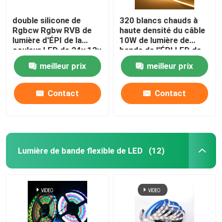
double silicone de
320 blancs chauds à
Rgbcw Rgbw RVB de
haute densité du câble
lumière d'ÉPI de la
10W de lumière de
couleur LED de 24v 12v
bande de l'ÉPI LED de
5v 8W 10W accessible
Led/M Flexible 24V
meilleur prix
meilleur prix
Contact
Contact
Lumière de bande flexible de LED
(12)