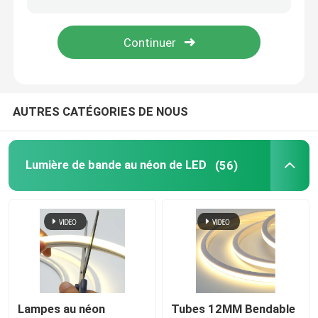
lumière de bande flexible au néon
Lumière de bande au néon de silicone
AUTRES CATÉGORIES DE NOUS
lumière menée d'épi
Lumière de bande au néon de LED
(56)
Lumière de bande flexible de LED
Lumière linéaire d'horizon
Sous la lumière de bande du Cabinet LED
Lumière de bijoux de LED
Lampes au néon
Tubes 12MM Bendable