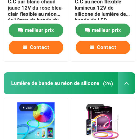
C.C pur blanc chaud
C.C au néon flexible
jaune 12V du rose bleu-
lumineux 12V de
Alimentation d'énergie de module de LED
clair flexible au néon
silicone de lumière de
6x12mm de bande du
bande de LED
silicone 9W
imperméabilisent
meilleur prix
meilleur prix
décoratif
Accessoires de capteur de LED
Contact
Contact
Lumière à néon LED extérieure
Lumière de bande au néon de silicone
(26)