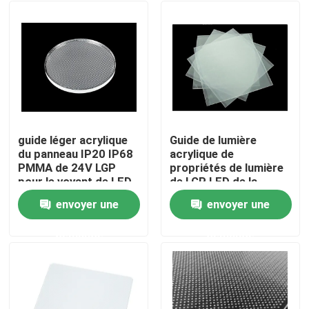
guide léger acrylique
Guide de lumière
du panneau IP20 IP68
acrylique de
PMMA de 24V LGP
propriétés de lumière
pour le voyant de LED
de LGP LED de la
feuille ignifuge PMMA
envoyer une
envoyer une
de diffuseur
Aperçu
demande
demande
Produits
Vidéos