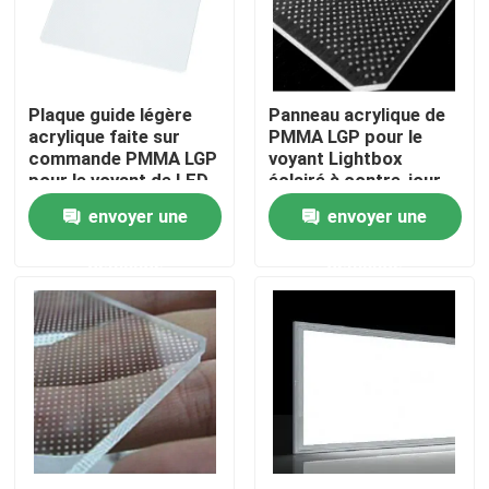
A propos de nous
Plaque guide légère
Panneau acrylique de
Visite d'usine
acrylique faite sur
PMMA LGP pour le
commande PMMA LGP
voyant Lightbox
pour le voyant de LED
éclairé à contre-jour
Contrôle de la qualité
envoyer une
envoyer une
demande
demande
Contact
nouvelles
Demande de soumission
Lumière de bande au néon de LED