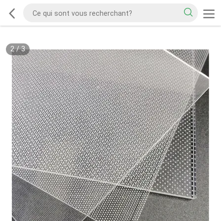
2
/
3