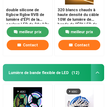
double silicone de
320 blancs chauds à
Rgbcw Rgbw RVB de
haute densité du câble
lumière d'ÉPI de la
10W de lumière de
couleur LED de 24v 12v
bande de l'ÉPI LED de
5v 8W 10W accessible
Led/M Flexible 24V
meilleur prix
meilleur prix
Contact
Contact
Lumière de bande flexible de LED
(12)