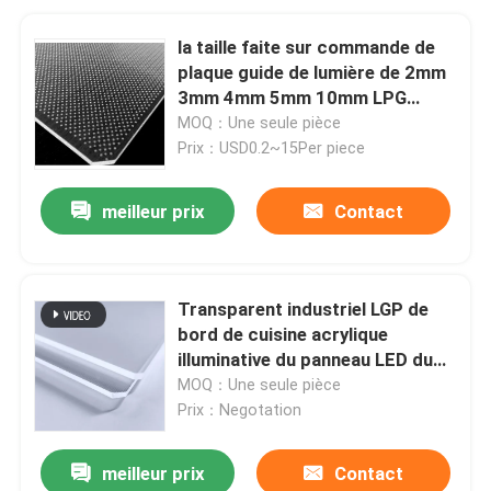
la taille faite sur commande de
plaque guide de lumière de 2mm
3mm 4mm 5mm 10mm LPG
forment pointiller le transparent
MOQ：Une seule pièce
du laser 98%
Prix：USD0.2~15Per piece
meilleur prix
Contact
Transparent industriel LGP de
bord de cuisine acrylique
illuminative du panneau LED du
Lit
MOQ：Une seule pièce
Prix：Negotation
meilleur prix
Contact