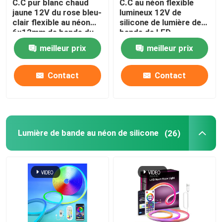
C.C pur blanc chaud
C.C au néon flexible
jaune 12V du rose bleu-
lumineux 12V de
Alimentation d'énergie de module de LED
clair flexible au néon
silicone de lumière de
6x12mm de bande du
bande de LED
silicone 9W
imperméabilisent
meilleur prix
meilleur prix
décoratif
Accessoires de capteur de LED
Contact
Contact
Lumière à néon LED extérieure
Lumière de bande au néon de silicone
(26)