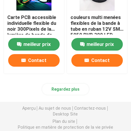
Carte PCB accessible
couleurs multi menées
individuelle flexible du
flexibles de la bande à
noir 300Pixels de la
tube en ruban 12V SMD
lumière de bande de
5050 RVB 300 LED
WS2812B LED RVB
meilleur prix
meilleur prix
5050SMD 16.4FT
60Pixels/M polychrome
Contact
Contact
Regardez plus
Aperçu
Au sujet de nous
Contactez-nous
Desktop Site
Plan du site
Politique en matière de protection de la vie privée