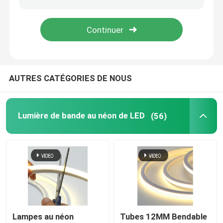
lumière de bande flexible au néon
Lumière de bande au néon de silicone
AUTRES CATÉGORIES DE NOUS
lumière menée d'épi
Lumière de bande au néon de LED
(56)
Lumière de bande flexible de LED
Lumière linéaire d'horizon
Sous la lumière de bande du Cabinet LED
Lumière de bijoux de LED
Lampes au néon
Tubes 12MM Bendable