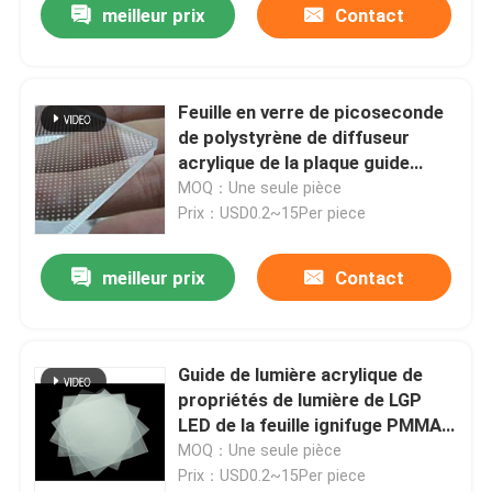
meilleur prix
Contact
Feuille en verre de picoseconde
de polystyrène de diffuseur
acrylique de la plaque guide
d'IP20 IP68 PMMA LED LGP
MOQ：Une seule pièce
Prix：USD0.2~15Per piece
meilleur prix
Contact
Guide de lumière acrylique de
propriétés de lumière de LGP
LED de la feuille ignifuge PMMA
de diffuseur
MOQ：Une seule pièce
Prix：USD0.2~15Per piece