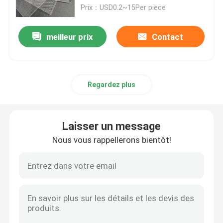
Prix：USD0.2~15Per piece
A propos de nous
meilleur prix
Contact
Visite d'usine
Regardez plus
Contrôle de la qualité
Contact
Laisser un message
Nous vous rappellerons bientôt!
nouvelles
Demande de soumission
Lumière de bande au néon de LED