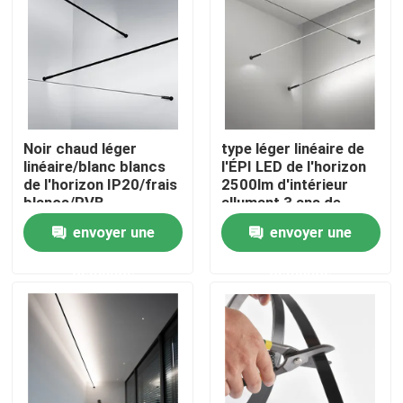
A propos de nous
Visite d'usine
Noir chaud léger
type léger linéaire de
Contrôle de la qualité
linéaire/blanc blancs
l'ÉPI LED de l'horizon
de l'horizon IP20/frais
2500lm d'intérieur
blancs/RVB
allumant 3 ans de
garantie
Contact
envoyer une
envoyer une
demande
demande
nouvelles
Demande de soumission
Lumière de bande au néon de LED