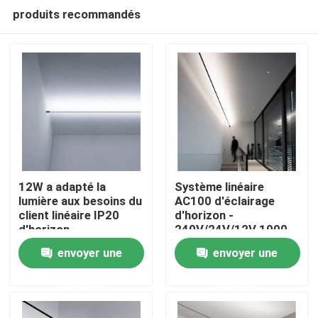
produits recommandés
12W a adapté la
Système linéaire
lumière aux besoins du
AC100 d'éclairage
client linéaire IP20
d'horizon -
Aperçu
d'horizon
240V/24V/12V 1000
heures de durée de vie
envoyer une
envoyer une
Produits
demande
demande
Vidéos