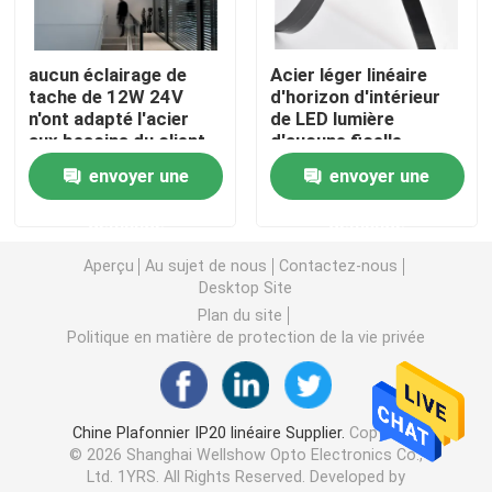
lumière de bande flexible au néon
aucun éclairage de
Acier léger linéaire
tache de 12W 24V
d'horizon d'intérieur
n'ont adapté l'acier
de LED lumière
Lumière de bande au néon de silicone
aux besoins du client
d'aucune ficelle
léger linéaire
12v/24v de tache
envoyer une
envoyer une
d'horizon/en
lumière menée d'épi
plastique/aluminium
demande
demande
Lumière de bande flexible de LED
Aperçu
Au sujet de nous
Contactez-nous
Desktop Site
Plan du site
Lumière linéaire d'horizon
Politique en matière de protection de la vie privée
Sous la lumière de bande du Cabinet LED
Chine Plafonnier IP20 linéaire Supplier.
Copyright
© 2026 Shanghai Wellshow Opto Electronics Co.,
Lumière de bijoux de LED
Ltd. 1YRS. All Rights Reserved. Developed by