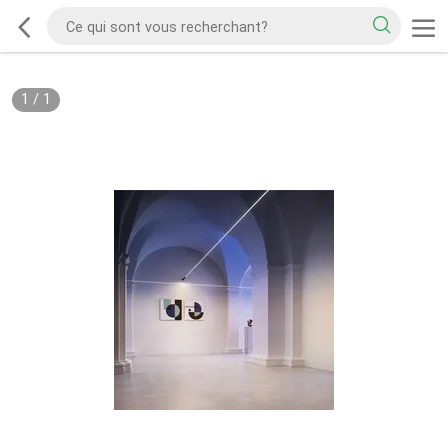
1
/
1