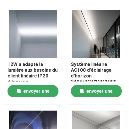
12W a adapté la
Système linéaire
lumière aux besoins du
AC100 d'éclairage
client linéaire IP20
d'horizon -
d'horizon
240V/24V/12V 1000
heures de durée de vie
Aperçu
envoyer une
envoyer une
demande
demande
Produits
Vidéos