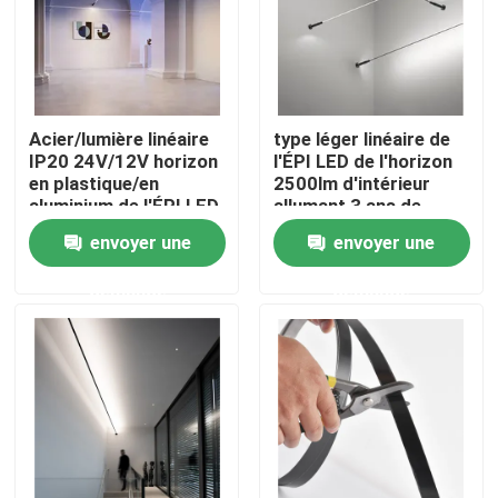
A propos de nous
Visite d'usine
Acier/lumière linéaire
type léger linéaire de
IP20 24V/12V horizon
l'ÉPI LED de l'horizon
en plastique/en
2500lm d'intérieur
Contrôle de la qualité
aluminium de l'ÉPI LED
allumant 3 ans de
garantie
envoyer une
envoyer une
Contact
demande
demande
nouvelles
Demande de soumission
Lumière de bande au néon de LED