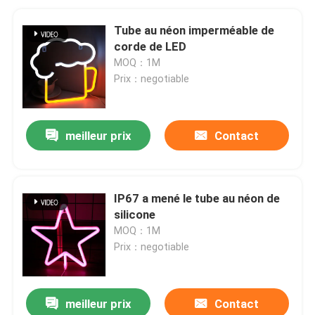
Tube au néon imperméable de
corde de LED
MOQ：1M
Prix：negotiable
meilleur prix
Contact
IP67 a mené le tube au néon de
silicone
MOQ：1M
Prix：negotiable
meilleur prix
Contact