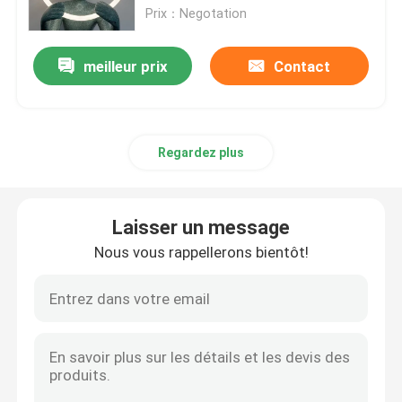
Prix：Negotation
A propos de nous
meilleur prix
Contact
Visite d'usine
Regardez plus
Contrôle de la qualité
Contact
Laisser un message
Nous vous rappellerons bientôt!
nouvelles
Demande de soumission
Lumière de bande au néon de LED