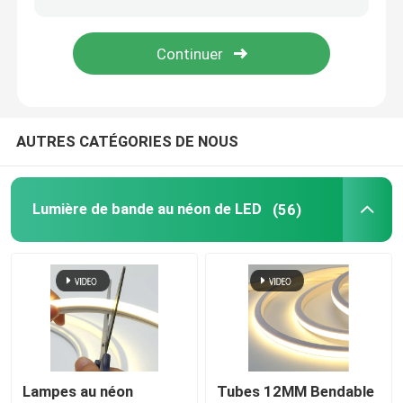
lumière de bande flexible au néon
Lumière de bande au néon de silicone
AUTRES CATÉGORIES DE NOUS
lumière menée d'épi
Lumière de bande au néon de LED
(56)
Lumière de bande flexible de LED
Lumière linéaire d'horizon
Sous la lumière de bande du Cabinet LED
Lumière de bijoux de LED
Lampes au néon
Tubes 12MM Bendable