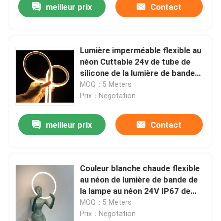
meilleur prix
Contact
Lumière imperméable flexible au
néon Cuttable 24v de tube de
silicone de la lumière de bande
IP65 LED
MOQ：5 Meters
Prix：Negotation
meilleur prix
Contact
Couleur blanche chaude flexible
au néon de lumière de bande de
la lampe au néon 24V IP67 de
silicone de LED
MOQ：5 Meters
Prix：Negotation