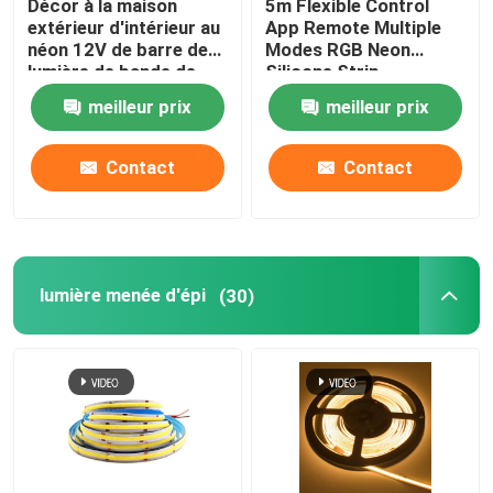
Décor à la maison
5m Flexible Control
extérieur d'intérieur au
App Remote Multiple
Alimentation d'énergie de module de LED
néon 12V de barre de
Modes RGB Neon
lumière de bande de
Silicone Strip
silicone du monstre 5m
meilleur prix
meilleur prix
Smart
Accessoires de capteur de LED
Contact
Contact
Lumière à néon LED extérieure
lumière menée d'épi
(30)