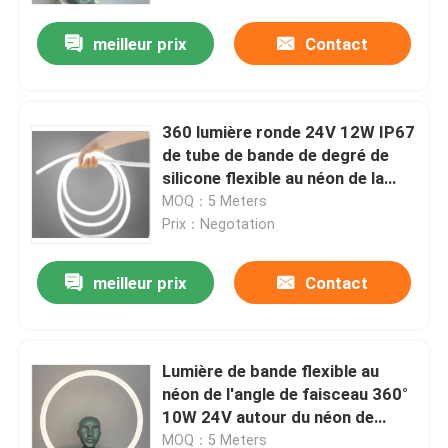
meilleur prix
Contact
360 lumière ronde 24V 12W IP67
de tube de bande de degré de
silicone flexible au néon de la
lumière DIY LED
MOQ：5 Meters
Prix：Negotation
meilleur prix
Contact
Aperçu
Lumière de bande flexible au
Produits
néon de l'angle de faisceau 360°
10W 24V autour du néon de
lumière de tube de silicone mené
Vidéos
MOQ：5 Meters