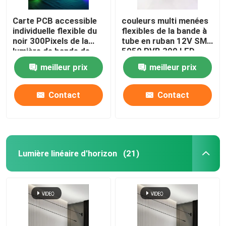
Carte PCB accessible
couleurs multi menées
individuelle flexible du
flexibles de la bande à
noir 300Pixels de la
tube en ruban 12V SMD
lumière de bande de
5050 RVB 300 LED
WS2812B LED RVB
meilleur prix
meilleur prix
5050SMD 16.4FT
60Pixels/M polychrome
Contact
Contact
Lumière linéaire d'horizon
(21)