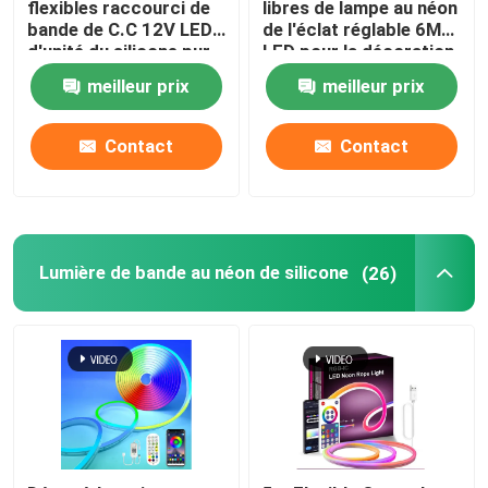
flexibles raccourci de
libres de lampe au néon
bande de C.C 12V LED
de l'éclat réglable 6MM
d'unité du silicone pur
LED pour la décoration
Lumière de joint de mur de LED
au néon LED de la
intérieure
meilleur prix
meilleur prix
lumière 9W 6X12MM
Sous l'éclairage de l'étagère LED
Contact
Contact
Rail de lumière de voie de LED
profil en aluminium mené
Lumière de bande au néon de silicone
(26)
lumière accrochante linéaire menée
Panneau acrylique de LGP
Lampe souterraine de LED