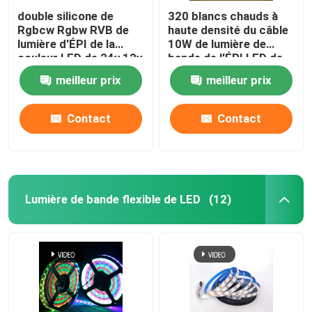
double silicone de
320 blancs chauds à
Rgbcw Rgbw RVB de
haute densité du câble
lumière d'ÉPI de la
10W de lumière de
couleur LED de 24v 12v
bande de l'ÉPI LED de
5v 8W 10W accessible
Led/M Flexible 24V
meilleur prix
meilleur prix
Contact
Contact
Lumière de bande flexible de LED
(12)