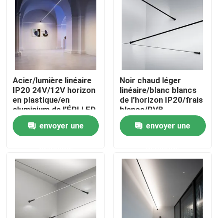
A propos de nous
Visite d'usine
Acier/lumière linéaire
Noir chaud léger
Contrôle de la qualité
IP20 24V/12V horizon
linéaire/blanc blancs
en plastique/en
de l'horizon IP20/frais
aluminium de l'ÉPI LED
blancs/RVB
Contact
envoyer une
envoyer une
demande
demande
nouvelles
Demande de soumission
Lumière de bande au néon de LED