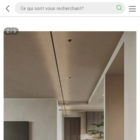
2
/
5