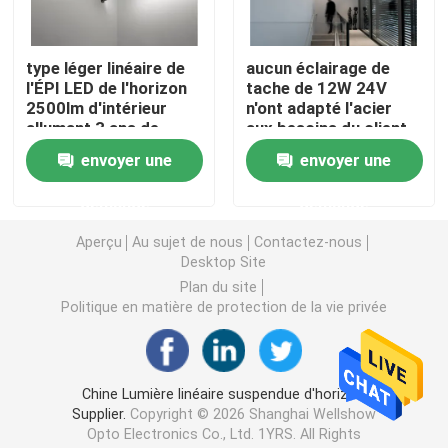
lumière de bande flexible au néon
type léger linéaire de
aucun éclairage de
l'ÉPI LED de l'horizon
tache de 12W 24V
2500lm d'intérieur
n'ont adapté l'acier
Lumière de bande au néon de silicone
allumant 3 ans de
aux besoins du client
garantie
léger linéaire
envoyer une
envoyer une
d'horizon/en
lumière menée d'épi
plastique/aluminium
demande
demande
Lumière de bande flexible de LED
Aperçu
Au sujet de nous
Contactez-nous
Desktop Site
Plan du site
Lumière linéaire d'horizon
Politique en matière de protection de la vie privée
Sous la lumière de bande du Cabinet LED
Chine Lumière linéaire suspendue d'horizon
Supplier.
Copyright © 2026 Shanghai Wellshow
Lumière de bijoux de LED
Opto Electronics Co., Ltd. 1YRS. All Rights