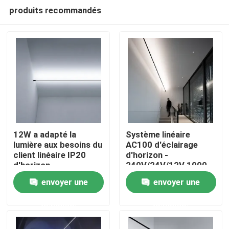
produits recommandés
12W a adapté la
Système linéaire
lumière aux besoins du
AC100 d'éclairage
client linéaire IP20
d'horizon -
Aperçu
d'horizon
240V/24V/12V 1000
heures de durée de vie
envoyer une
envoyer une
Produits
demande
demande
Vidéos